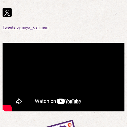
「宮きしめんフジタモール店」オープン（５月９日）
ショッピング
2022.04.06
Tweets by miya_kishimen
メンバーズカード会員募集中
ショッピング
2022.03.01
～宮きしレシピ情報（彩り肉みそ丼）～
ショッピング
2022.02.10
～宮きしレシピ情報（蟹と卵のあんかけきしめん）～
ショッピング
2022.01.21
～宮きしレシピ情報（ピリ辛煮込きしめん）～
神宮東店
2021.06.16
「宮きしめん神宮東店」オープン（７月２１日）