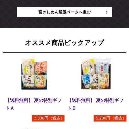
ショッピング
2025.07.04
～宮きしレシピ情報～（とろ玉オクラきしめん 豚しゃぶのせ）
宮きしめん通販ページへ進む
伊兵衛
2025.05.27
【平日夜限定！】サービス特典について
オススメ商品ピックアップ
ショッピング
2025.03.14
～宮きしレシピ情報（鶏と小松菜のクリームきしめん）～
神宮東店
2025.02.28
お土産品の売り場について
四代目鍵三郎
2025.02.28
お土産品の売り場について（セントレア）
【送料無料】 夏の特別ギフ
【送料無料】 夏の特別ギフ
トＡ
トＢ
ショッピング
2025.02.26
3,300円（税込）
5,200円（税込）
「マツコの知らない世界」で紹介されました（えびグラタン 宮きし
めん入り）