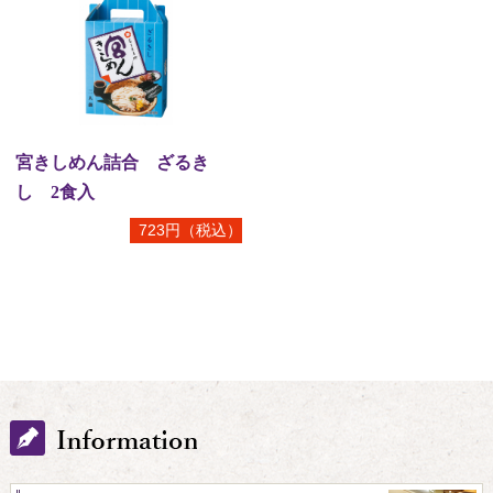
会社情報
2025.01.15
閉店のお知らせ（御在所ＳＡ店）
会社情報
2024.10.23
宮きしめん詰合 ざるき
工場見学動画公開のお知らせ
し 2食入
会社情報
2024.08.19
723円（税込）
閉店のお知らせ（長島店）
神宮店
2024.04.16
よくあるご質問
ショッピング
2023.05.29
ヤマト運輸「宅急便転居転送サービス」終了に伴うお知らせ
フジタモール店
2022.10.12