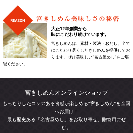
営業時間変更のお知らせ（４月１５日～）
神宮東店
2026.03.14
東海テレビ「スイッチ！サタデー」で紹介されました
大正12年創業から
味にこだわり続けています。
つしま店
宮きしめんは、素材・製法・おだし、全て
2026.01.21
にこだわり尽くしたきしめんを提供してお
よくあるご質問（つしま店）
ります。ぜひ美味しい”名古屋めし”をご堪
能ください。
つしま店
2026.01.14
メニューについて（１/１６～）
つしま店
2025.11.27
宮きしめんオンラインショップ
「宮きしめん つしま店」オープン（１２月２３日）
もっちりしたコシのある食感が楽しめる"宮きしめん"を全国
へお届け！
伊兵衛
2025.08.23
最も歴史ある「名古屋めし」をお取り寄せ、贈答用にぜ
ご予約について
ひ。