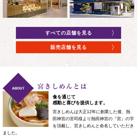
た
フジタモール店
2026.04.16
メニューを更新しました。
すべての店舗を見る
会社情報
2026.04.10
販売店舗を見る
宮きしめん商品販売店舗一覧【愛知県内・県外】
会社情報
2026.04.10
宮きしめん商品販売店舗一覧【名古屋市内】
神宮東店
2026.04.01
メニューを更新しました。
食を通じて
感動と喜びを提供します。
神宮店
2026.04.01
宮きしめんは大正12年に創業した後、熱
田神宮の宮司様より熱田神宮の『宮』の字
メニューを更新しました。
を頂戴し、宮きしめんと命名していただき
ました。
神宮東店
2026.03.23