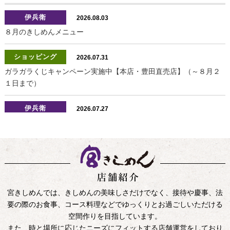
伊兵衛
2026.08.03
８月のきしめんメニュー
ショッピング
2026.07.31
ガラガラくじキャンペーン実施中【本店・豊田直売店】（～８月２
１日まで）
伊兵衛
2026.07.27
お盆期間の営業につきまして
つしま店
2026.07.27
お盆期間の営業につきまして〈８月８日（土）～８月１６日
（日）〉
宮きしめんでは、きしめんの美味しさだけでなく、接待や慶事、法
ショッピング
2026.06.30
要の際のお食事、コース料理などでゆっくりとお過ごしいただける
夏の特別ギフト販売中！（６月９日（火）～８月１７日（月））
空間作りを
目指しています。
また、時と場所に応じたニーズにフィットする店舗運営をしており