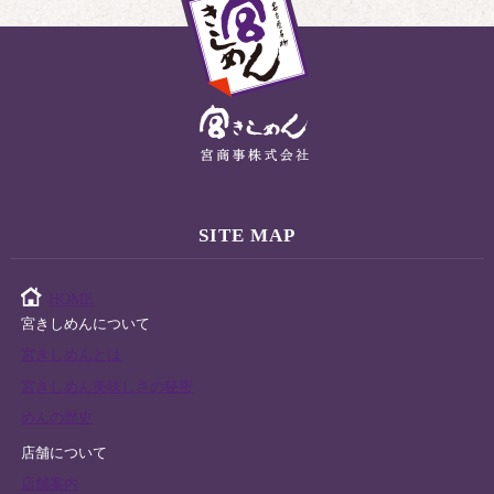
神宮店
2021.06.05
リニューアルオープン（７月１日）
会社情報
2020.12.31
閉店のお知らせ（竹三郎・ささしま店）
会社情報
2019.10.08
全国まるごとうどんエキスポ準優勝！
SITE MAP
会社情報
2018.05.31
公式インスタグラムを始めました。
HOME
宮きしめんについて
ショッピング
2018.02.22
宮きしめんとは
土日祝限定！お楽し宮袋販売 【本店】
宮きしめん美味しさの秘密
めんの歴史
ショッピング
2018.02.16
店舗について
金曜日限定！お楽し宮袋販売 【豊田直売店】
店舗案内