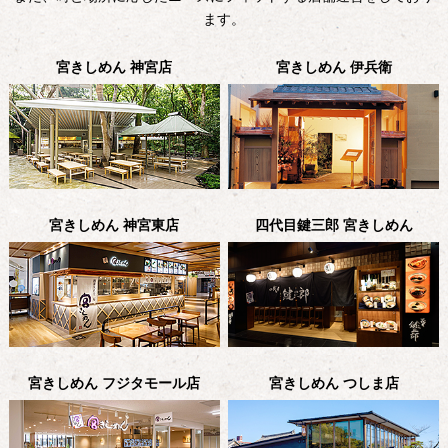
会社情報
ます。
2026.06.05
名古屋市の「ふるさと納税」返礼品になりました
宮きしめん 神宮店
宮きしめん 伊兵衛
会社情報
2026.05.23
宮まんじゅうの販売について
ショッピング
2026.05.14
夏季限定商品 販売中！
宮きしめん 神宮東店
四代目鍵三郎 宮きしめん
四代目鍵三郎
2026.05.12
メニューを更新しました。
会社情報
2026.05.07
閉店のお知らせ（土岐店）
宮きしめん フジタモール店
宮きしめん つしま店
会社情報
2026.04.27
「半生きしめん おすまし味 3食入」が 名古屋市市長賞を受賞しまし