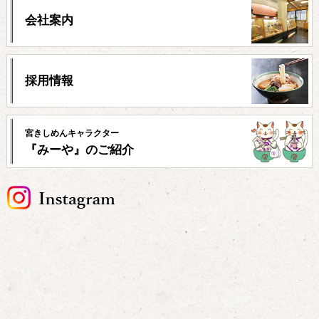
メニューについて
会社案内
会社情報
2022.10.03
全国まるごとうどんエキスポ準優勝！
採用情報
ショッピング
2022.07.19
転売品にご注意ください
宮きしめんキャラクター
『みーや』のご紹介
会社情報
2022.05.01
閉店のお知らせ（駿）
ショッピング
2022.04.15
～宮きしレシピ情報（ごぼうと豚肉の焼ききしめん）～
会社情報
2022.04.08
公式Twitterを始めました
フジタモール店
2022.04.06