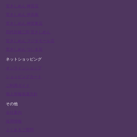
宮きしめん 神宮店
宮きしめん 伊兵衛
宮きしめん 神宮東店
四代目鍵三郎 宮きしめん
宮きしめん フジタモール店
宮きしめん つしま店
ネットショッピング
オンラインショップ
ショッピングカート
ご利用ガイド
個人情報保護方針
その他
会社案内
採用情報
よくあるご質問