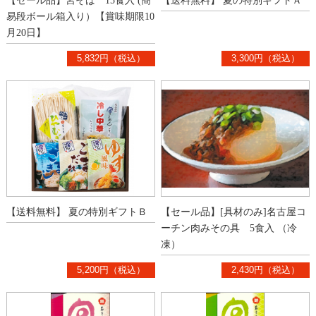
【セール品】宮そば 15食入 (簡
【送料無料】 夏の特別ギフトＡ
易段ボール箱入り）【賞味期限10
月20日】
5,832円（税込）
3,300円（税込）
【送料無料】 夏の特別ギフトＢ
【セール品】[具材のみ]名古屋コ
ーチン肉みその具 5食入 （冷
凍）
5,200円（税込）
2,430円（税込）