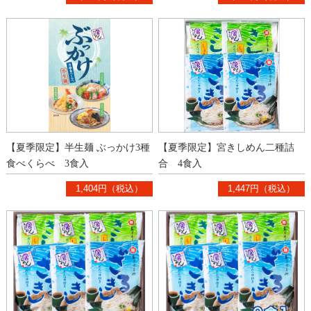
【夏季限定】半生麺 ぶっかけ3種
【夏季限定】宮きしめん二種詰
食べくらべ 3食入
合 4食入
1,404円（税込）
1,447円（税込）