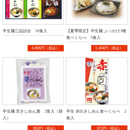
半生麺三品詰合 10食入
【夏季限定】半生麺 ぶっかけ3種
食べくらべ 3食入
4,806円（税込）
1,404円（税込）
半生麺 宮きしめん雅 2食入（袋
半生 赤白きしめん食べくらべ 2
入）
食入
950円（税込）
972円（税込）