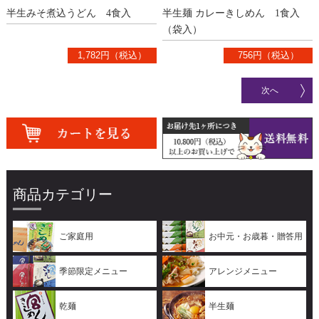
半生みそ煮込うどん 4食入
半生麺 カレーきしめん 1食入
（袋入）
1,782円（税込）
756円（税込）
次へ
商品カテゴリー
ご家庭用
お中元・お歳暮・贈答用
季節限定メニュー
アレンジメニュー
乾麺
半生麺