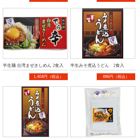
半生麺 台湾まぜきしめん 2食入
半生みそ煮込うどん 2食入
1,404円（税込）
896円（税込）