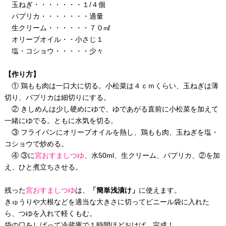
玉ねぎ・・・・・・・１/４個
パプリカ・・・・・・・適量
生クリーム・・・・・・７０㎖
オリーブオイル・・小さじ１
塩・コショウ・・・・・少々
【作り方】
① 鶏もも肉は一口大に切る。小松菜は４ｃｍくらい、玉ねぎは薄
切り、パプリカは細切りにする。
② きしめんは少し硬めにゆで、ゆであがる直前に小松菜を加えて
一緒にゆでる。ともに水気を切る。
③ フライパンにオリーブオイルを熱し、鶏もも肉、玉ねぎを塩・
コショウで炒める。
④ ③に
宮おすましつゆ
、水50ml、生クリーム、パプリカ、②を加
え、ひと煮立ちさせる。
残った
宮おすましつゆ
は、
「簡単浅漬け」
に使えます。
きゅうりや大根などを適当な大きさに切ってビニール袋に入れた
ら、つゆを入れて軽くもむ。
袋の口をしばって冷蔵庫で１時間ほどおけば、完成！