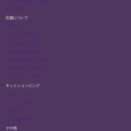
宮きしめん美味しさの秘密
めんの歴史
店舗について
店舗案内
宮きしめん 神宮店
宮きしめん 伊兵衛
宮きしめん 神宮東店
四代目鍵三郎 宮きしめん
宮きしめん フジタモール店
宮きしめん つしま店
ネットショッピング
オンラインショップ
ショッピングカート
ご利用ガイド
個人情報保護方針
その他