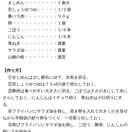
きしめん・・・・・・・・１食分
宮しょうゆつゆ・・・・・１/２袋
豚バラ肉・・・・・・・・５０ｇ
卵・・・・・・・・・・・１個
ごぼう・・・・・・・・・１/５本
にんじん・・・・・・・・１/６本
青ねぎ・・・・・・・・・適量
サラダ油・・・・・・・・適量
山椒の粉・・・・・・・・適宜
【作り方】
①きしめんは少し硬めにゆで、水気を切る。
②宮しょうゆつゆは７０㎖の湯で溶かしておく。
③豚肉は食べやすい大きさに切る。ごぼうはささがきにして水に
さらしておく。にんじんはイチョウ切り、青ねぎは小口切りにす
る。
④フライパンにサラダ油を熱し、溶き卵を入れて大きくかき混ぜ
ながら半熟状の炒り卵をつくり、一旦取り出しておく。
⑤再びフライパンにサラダ油を熱し、ごぼう、豚肉、にんじんの
順に入れ炒める。