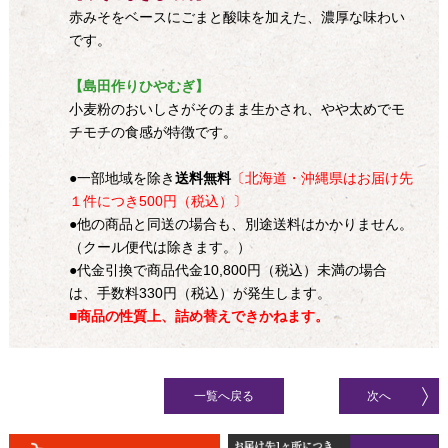
赤みそをベースにごまと酸味を加えた、濃厚な味わい
です。
【島田作りひやむぎ】
小麦粉のおいしさがそのまま生かされ、やや太めでモ
チモチの食感が特徴です。
●一部地域を除き
送料無料
〔北海道・沖縄県はお届け先
１件につき500円（税込）〕
●他の商品と同送の場合も、別途送料はかかりません。
（クール便代は除きます。）
●代金引換で商品代金10,800円（税込）未満の場合
は、手数料330円（税込）が発生します。
■商品の性質上、詰め替えできかねます。
一覧へ戻る
次へ