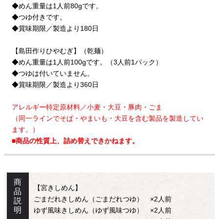
◆めん重量は1人前80gです。
◆つゆ付きです。
◆賞味期限／製造より180日
【島田作りひやむぎ】（乾麺）
◆めん重量は1人前100gです。（3人前1パック）
◆つゆは付いていません。
◆賞味期限／製造より360日
アレルギー特定原材料／小麦・大豆・豚肉・ごま
（同一ラインでそば・やまいも・大豆を含む製品を製造してい
ます。）
■商品の性質上、詰め替えできかねます。
商
【宮きしめん】
品
ごまだれきしめん（ごまだれつゆ） ×2人前
説
明
ゆず風味きしめん（ゆず風味つゆ） ×2人前