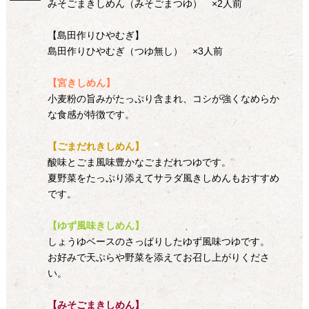
みそごまきしめん（みそごまつゆ） ×2人前
【島田作りひやむぎ】
島田作りひやむぎ（つゆ無し） ×3人前
【宮きしめん】
小麦粉の旨みがたっぷり含まれ、コシが強くなめらか
な食感が特徴です。
【ごまだれきしめん】
酸味とごま風味豊かなごまだれつゆです。
夏野菜をたっぷり添えてサラダ風きしめんもおすすめ
です。
【ゆず風味きしめん】
しょうゆベースのさっぱりしたゆず風味つゆです。
お好みで天ぷらや野菜を添えてお召し上がりくださ
い。
【みそごまきしめん】