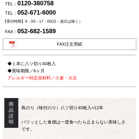
0120-380758
TEL：
052-671-6000
TEL：
【受付時間】9：00～17：00
(日・祝日は除く）
052-682-1589
FAX：
FAX注文用紙
◆１本に八ツ切り40枚入
◆賞味期限／6ヶ月
アレルギー特定原材料／小麦・大豆
商
島のり（味付のり）八ツ切り40枚入×12本
品
説
明
パリッとした食感は一度食べたら止まらない美味しさ
です。