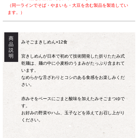
（同一ラインでそば・やまいも・大豆を含む製品を製造してい
ます。）
商
みそごまきしめん×12食
品
説
明
宮きしめんが日本で初めて技術開発した折りたたみ式
乾麺は、麺の中に小麦粉のうまみがたっぷり含まれて
います。
なめらかな舌ざわりとコシのある食感をお楽しみくだ
さい。
赤みそをベースにごまと酸味を加えたみそごまつゆで
す。
お好みの野菜やハム、玉子などを添えてお召し上がり
ください。