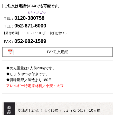
ご注文は電話やFAXでも可能です。
ミヤハナゴヤ
0120-380758
TEL：
052-671-6000
TEL：
【受付時間】9：00～17：00
(日・祝日は除く）
052-682-1589
FAX：
FAX注文用紙
◆めん重量は1人前230gです。
◆しょうゆつゆ付きです。
◆賞味期限／製造より180日
アレルギー特定原材料／小麦・大豆
商
冷凍きしめん しょうゆ味（しょうゆつゆ）×10人前
品