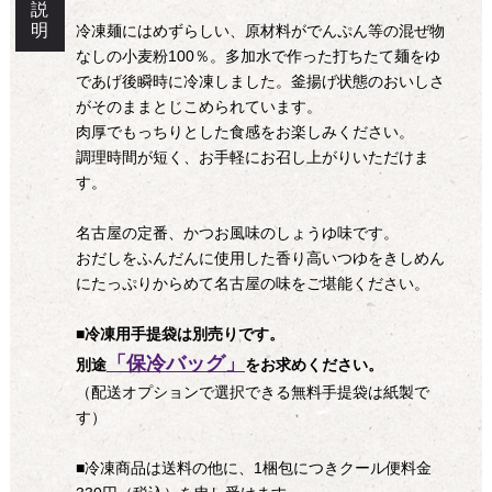
説
明
冷凍麺にはめずらしい、原材料がでんぷん等の混ぜ物
なしの小麦粉100％。多加水で作った打ちたて麺をゆ
であげ後瞬時に冷凍しました。釜揚げ状態のおいしさ
がそのままとじこめられています。
肉厚でもっちりとした食感をお楽しみください。
調理時間が短く、お手軽にお召し上がりいただけま
す。
名古屋の定番、かつお風味のしょうゆ味です。
おだしをふんだんに使用した香り高いつゆをきしめん
にたっぷりからめて名古屋の味をご堪能ください。
■冷凍用手提袋は別売りです。
「保冷バッグ」
別途
をお求めください。
（配送オプションで選択できる無料手提袋は紙製で
す）
■冷凍商品は送料の他に、1梱包につきクール便料金