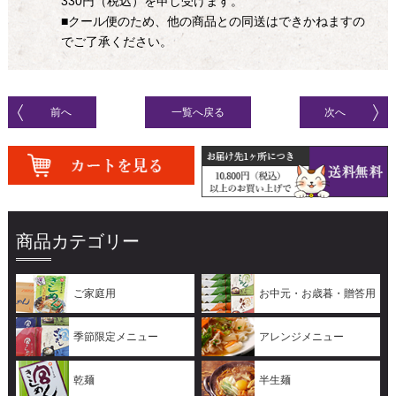
330円（税込）を申し受けます。
■クール便のため、他の商品との同送はできかねますの
でご了承ください。
前へ
一覧へ戻る
次へ
商品カテゴリー
ご家庭用
お中元・お歳暮・贈答用
季節限定メニュー
アレンジメニュー
乾麺
半生麺