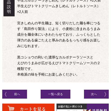
半生カルボナーラきしめん（レトルトソース）×2人前
品
半生えびトマトクリームきしめん（レトルトソース）
説
明
×2人前
宮きしめんの半生麺は、短く切りだした麺を棒につる
す「島田作り製法」により、小麦粉に含まれるうまみ
成分を麺全体にいきわたらせており、ふっくらとした
弾力のある歯ごたえと厚みのあるもっちり感をお楽し
みになれます。
黒コショウの利いた濃厚なカルボナーラソースと
えびのうまみが広がるえびトマトクリームソースの２
種類です。
本格派の味を手軽にお楽しみください。
前へ
一覧へ戻る
次へ