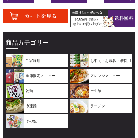
商品カテゴリー
ご家庭用
お中元・お歳暮・贈答用
季節限定メニュー
アレンジメニュー
乾麺
半生麺
冷凍麺
ラーメン
その他