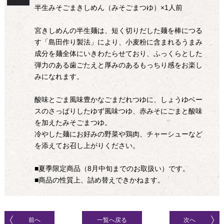
半生みそごまきしめん（みそごまつゆ）×1人前
宮きしめんの半生麺は、短く切りだした麺を棒につる
す「島田作り製法」により、小麦粉に含まれるうまみ
成分を麺全体にいきわたらせており、ふっくらとした
弾力のある歯ごたえと厚みのあるもっちり感をお楽し
みになれます。
酸味とごま風味豊かなごまだれつゆに、しょうゆベー
スのさっぱりしたゆず風味つゆ、赤みそにごまと酸味
を加えたみそごまつゆ。
冷やした麺にお好みの野菜や鶏肉、チャーシューなど
を添えてお召し上がりください。
■夏季限定商品（8月中旬までのお取扱い）です。
■商品の性質上、詰め替えできかねます。
前へ
一覧へ戻る
次へ