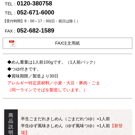
0120-380758
TEL：
052-671-6000
TEL：
【受付時間】9：00～17：00
(日・祝日は除く）
052-682-1589
FAX：
FAX注文用紙
◆めん重量は1人前100gです。（1人前パック）
◆つゆ付きです。
◆賞味期限／製造より30日
アレルギー特定原材料／小麦・大豆・豚肉・ごま
（同一ラインでそばを製造しています。）
商
半生ごまだれきしめん（ごまだれつゆ）×1人前
品
半生ゆず風味きしめん（ゆず風味つゆ）×1人前
【新登
説
明
場】