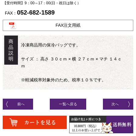
【受付時間】9：00～17：00
(日・祝日は除く）
052-682-1589
FAX：
FAX注文用紙
商
冷凍商品用の保冷バッグです。
品
説
明
サイズ ： 高さ ３０ｃｍ × 横 ２７ｃｍ × マチ １４ｃ
ｍ
※軽減税率対象外のため、税率１０％です。
前へ
一覧へ戻る
次へ