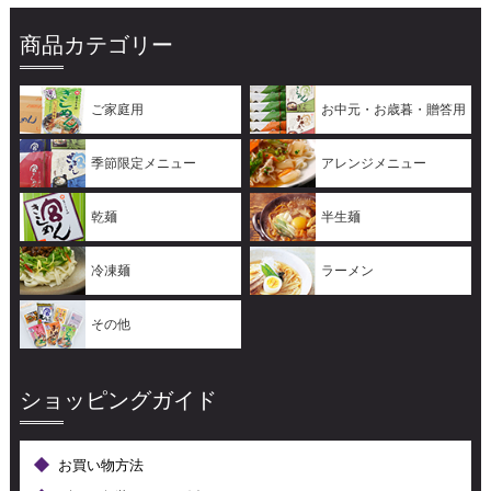
商品カテゴリー
ご家庭用
お中元・お歳暮・贈答用
季節限定メニュー
アレンジメニュー
乾麺
半生麺
冷凍麺
ラーメン
その他
ショッピングガイド
お買い物方法