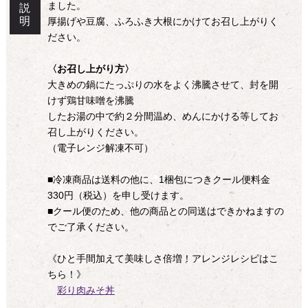
ました。
説
明
厚揚げや豆腐、ふろふき大根にかけてお召し上がりく
ださい。
〈お召し上がり方〉
大きめの鍋にたっぷりの水をよく沸騰させて、封を開
けず鶏甘味噌を沸騰
したお湯の中で約２分間温め、めんにかける等してお
召し上がりください。
（電子レンジ解凍不可）
■冷凍商品は送料の他に、1梱包につきクール便料金
330円（税込）を申し受けます。
■クール便のため、他の商品との同送はできかねますの
でご了承ください。
《ひと手間加えて美味しさ倍増！アレンジレシピはこ
ちら！》
彩り肉みそ丼