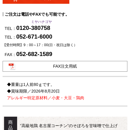
ご注文は電話やFAXでも可能です。
ミヤハナゴヤ
0120-380758
TEL：
052-671-6000
TEL：
【受付時間】9：00～17：00
(日・祝日は除く）
052-682-1589
FAX：
FAX注文用紙
◆重量は1人前80ｇです。
◆賞味期限／2026年8月20日
アレルギー特定原材料／小麦・大豆・鶏肉
商
“高級地鶏 名古屋コーチン”のそぼろを甘味噌で仕上げ
品