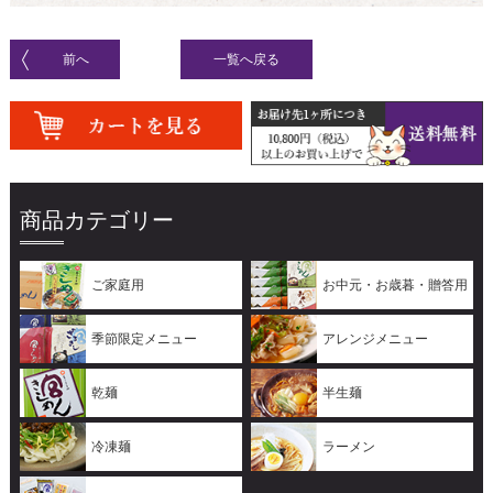
前へ
一覧へ戻る
商品カテゴリー
ご家庭用
お中元・お歳暮・贈答用
季節限定メニュー
アレンジメニュー
乾麺
半生麺
冷凍麺
ラーメン