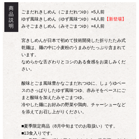
商
ごまだれきしめん（ごまだれつゆ）×5人前
品
ゆず風味きしめん（ゆず風味つゆ）×4人前
【新登場】
説
明
みそごまきしめん（みそごまつゆ）×4人前
宮きしめんが日本で初めて技術開発した折りたたみ式
乾麺は、麺の中に小麦粉のうまみがたっぷり含まれて
います。
なめらかな舌ざわりとコシのある食感をお楽しみくだ
さい。
酸味とごま風味豊かなごまだれつゆに、しょうゆベー
スのさっぱりしたゆず風味つゆ、赤みそをベースにご
まと酸味を加えたみそごまつゆ。
冷やした麺にお好みの野菜や鶏肉、チャーシューなど
を添えてお召し上がりください。
■夏季限定商品（8月中旬までのお取扱い）です。
■13食入りです。