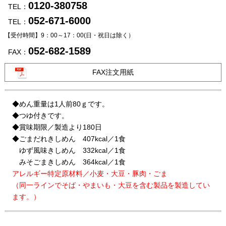
0120-380758
TEL：
052-671-6000
TEL：
【受付時間】9：00～17：00
(日・祝日は除く）
052-682-1589
FAX：
FAX注文用紙
◆めん重量は1人前80ｇです。
◆つゆ付きです。
◆賞味期限／製造より180日
◆ごまだれきしめん 407kcal／1食
ゆず風味きしめん 332kcal／1食
みそごまきしめん 364kcal／1食
アレルギー特定原材料／小麦・大豆・豚肉・ごま
（同一ラインでそば・やまいも・大豆を含む製品を製造してい
ます。）