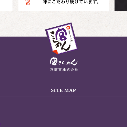
SITE MAP
密