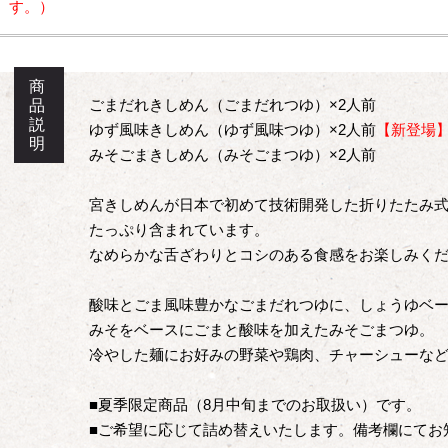
す。）
商
ごまだれきしめん（ごまだれつゆ）×2人前
品
説
ゆず風味きしめん（ゆず風味つゆ）×2人前
【新登場
明
みそごまきしめん（みそごまつゆ）×2人前
宮きしめんが日本で初めて技術開発した折りたたみ
たっぷり含まれています。
なめらかな舌ざわりとコシのある食感をお楽しみく
酸味とごま風味豊かなごまだれつゆに、しょうゆベ
みそをベースにごまと酸味を加えたみそごまつゆ。
冷やした麺にお好みの野菜や鶏肉、チャーシューな
■夏季限定商品（8月中旬までのお取扱い）です。
■ご希望に応じて詰め替えいたします。備考欄にてお