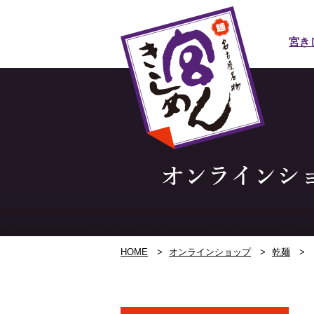
宮き
HOME
>
オンラインショップ
>
乾麺
>