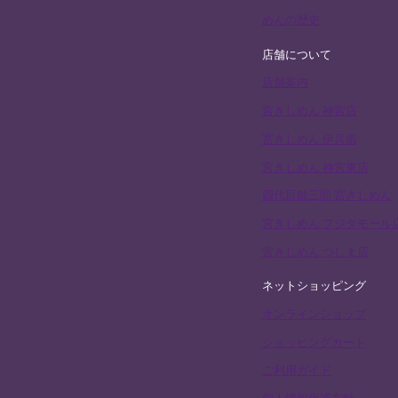
めんの歴史
店舗について
店舗案内
宮きしめん 神宮店
宮きしめん 伊兵衛
宮きしめん 神宮東店
四代目鍵三郎 宮きしめん
宮きしめん フジタモール
宮きしめん つしま店
ネットショッピング
オンラインショップ
ショッピングカート
ご利用ガイド