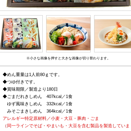
※小さな画像を押すと大きな画像が切り替わります。
◆めん重量は1人前80ｇです。
◆つゆ付きです。
◆賞味期限／製造より180日
◆ごまだれきしめん 407kcal／1食
ゆず風味きしめん 332kcal／1食
みそごまきしめん 364kcal／1食
アレルギー特定原材料／小麦・大豆・豚肉・ごま
（同一ラインでそば・やまいも・大豆を含む製品を製造していま