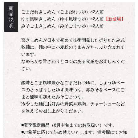
商
ごまだれきしめん（ごまだれつゆ）×2人前
品
ゆず風味きしめん（ゆず風味つゆ）×2人前
【新登場】
説
明
みそごまきしめん（みそごまつゆ）×2人前
宮きしめんが日本で初めて技術開発した折りたたみ式
乾麺は、麺の中に小麦粉のうまみがたっぷり含まれて
います。
なめらかな舌ざわりとコシのある食感をお楽しみくだ
さい。
酸味とごま風味豊かなごまだれつゆに、しょうゆベー
スのさっぱりしたゆず風味つゆ、赤みそをベースにご
まと酸味を加えたみそごまつゆ。
冷やした麺にお好みの野菜や鶏肉、チャーシューなど
を添えてお召し上がりください。
■夏季限定商品（8月中旬までのお取扱い）です。
■ご希望に応じて詰め替えいたします。備考欄にてお知