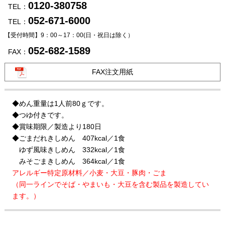
0120-380758
TEL：
052-671-6000
TEL：
【受付時間】9：00～17：00
(日・祝日は除く）
052-682-1589
FAX：
FAX注文用紙
◆めん重量は1人前80ｇです。
◆つゆ付きです。
◆賞味期限／製造より180日
◆ごまだれきしめん 407kcal／1食
ゆず風味きしめん 332kcal／1食
みそごまきしめん 364kcal／1食
アレルギー特定原材料／小麦・大豆・豚肉・ごま
（同一ラインでそば・やまいも・大豆を含む製品を製造してい
ます。）