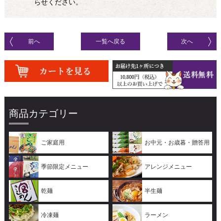
らせください。
前へ
一覧へ戻る
次へ
商品カテゴリー
ご家庭用
お中元・お歳暮・贈答用
季節限定メニュー
アレンジメニュー
乾麺
半生麺
冷凍麺
ラーメン