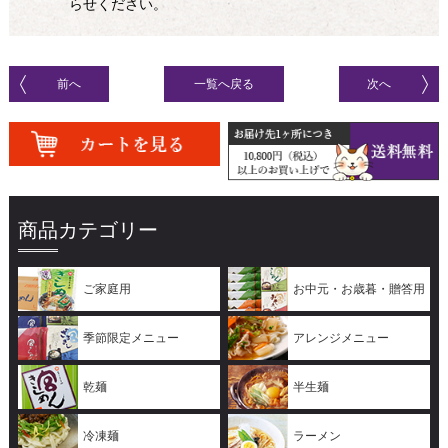
らせください。
前へ
一覧へ戻る
次へ
商品カテゴリー
ご家庭用
お中元・お歳暮・贈答用
季節限定メニュー
アレンジメニュー
乾麺
半生麺
冷凍麺
ラーメン