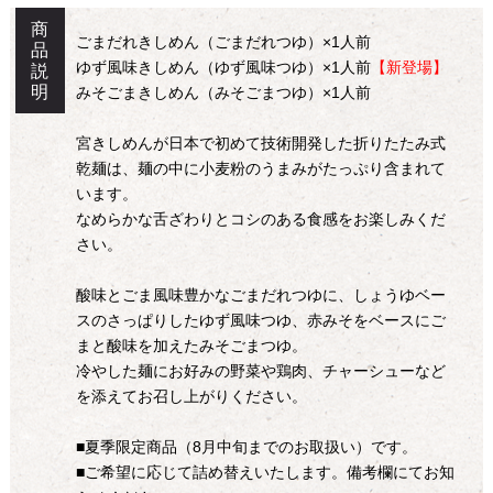
商
ごまだれきしめん（ごまだれつゆ）×1人前
品
ゆず風味きしめん（ゆず風味つゆ）×1人前
【新登場】
説
明
みそごまきしめん（みそごまつゆ）×1人前
宮きしめんが日本で初めて技術開発した折りたたみ式
乾麺は、麺の中に小麦粉のうまみがたっぷり含まれて
います。
なめらかな舌ざわりとコシのある食感をお楽しみくだ
さい。
酸味とごま風味豊かなごまだれつゆに、しょうゆベー
スのさっぱりしたゆず風味つゆ、赤みそをベースにご
まと酸味を加えたみそごまつゆ。
冷やした麺にお好みの野菜や鶏肉、チャーシューなど
を添えてお召し上がりください。
■夏季限定商品（8月中旬までのお取扱い）です。
■ご希望に応じて詰め替えいたします。備考欄にてお知