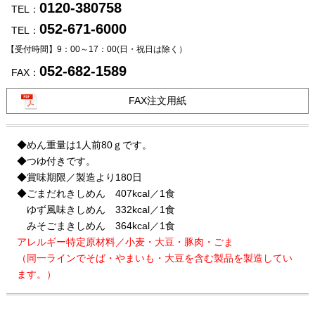
0120-380758
TEL：
052-671-6000
TEL：
【受付時間】9：00～17：00
(日・祝日は除く）
052-682-1589
FAX：
FAX注文用紙
◆めん重量は1人前80ｇです。
◆つゆ付きです。
◆賞味期限／製造より180日
◆ごまだれきしめん 407kcal／1食
ゆず風味きしめん 332kcal／1食
みそごまきしめん 364kcal／1食
アレルギー特定原材料／小麦・大豆・豚肉・ごま
（同一ラインでそば・やまいも・大豆を含む製品を製造してい
ます。）