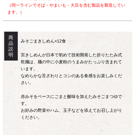
（同一ラインでそば・やまいも・大豆を含む製品を製造してい
ます。）
商
みそごまきしめん×12食
品
説
明
宮きしめんが日本で初めて技術開発した折りたたみ式
乾麺は、麺の中に小麦粉のうまみがたっぷり含まれて
います。
なめらかな舌ざわりとコシのある食感をお楽しみくだ
さい。
赤みそをベースにごまと酸味を加えたみそごまつゆで
す。
お好みの野菜やハム、玉子などを添えてお召し上がり
ください。