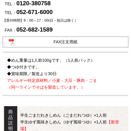
0120-380758
TEL：
052-671-6000
TEL：
【受付時間】9：00～17：00
(日・祝日は除く）
052-682-1589
FAX：
FAX注文用紙
◆めん重量は1人前100gです。（1人前パック）
◆つゆ付きです。
◆賞味期限／製造より30日
アレルギー特定原材料／小麦・大豆・豚肉・ごま
（同一ラインでそばを製造しています。）
商
半生ごまだれきしめん（ごまだれつゆ）×1人前
品
半生ゆず風味きしめん（ゆず風味つゆ）×1人前
【新登
説
明
場】