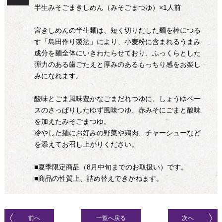
半生みそごまきしめん（みそごまつゆ）×1人前
宮きしめんの半生麺は、短く切りだした麺を棒につる
す「島田作り製法」により、小麦粉に含まれるうまみ
成分を麺全体にいきわたらせており、ふっくらとした
弾力のある歯ごたえと厚みのあるもっちり感をお楽し
みになれます。
酸味とごま風味豊かなごまだれつゆに、しょうゆベー
スのさっぱりしたゆず風味つゆ、赤みそにごまと酸味
を加えたみそごまつゆ。
冷やした麺にお好みの野菜や鶏肉、チャーシューなど
を添えてお召し上がりください。
■夏季限定商品（8月中旬までのお取扱い）です。
■商品の性質上、詰め替えできかねます。
前へ
一覧へ戻る
次へ