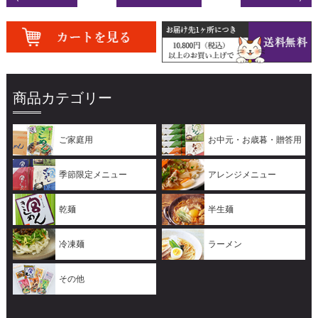
商品カテゴリー
ご家庭用
お中元・お歳暮・贈答用
季節限定メニュー
アレンジメニュー
乾麺
半生麺
冷凍麺
ラーメン
その他