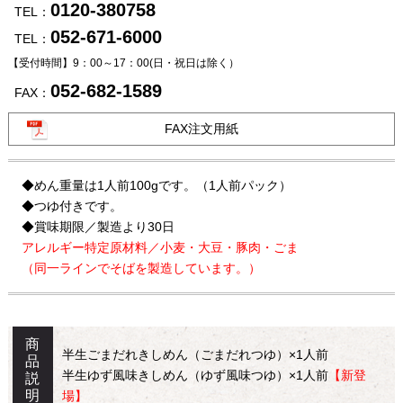
0120-380758
TEL：
052-671-6000
TEL：
【受付時間】9：00～17：00
(日・祝日は除く）
052-682-1589
FAX：
FAX注文用紙
◆めん重量は1人前100gです。（1人前パック）
◆つゆ付きです。
◆賞味期限／製造より30日
アレルギー特定原材料／小麦・大豆・豚肉・ごま
（同一ラインでそばを製造しています。）
商
半生ごまだれきしめん（ごまだれつゆ）×1人前
品
半生ゆず風味きしめん（ゆず風味つゆ）×1人前
【新登
説
明
場】