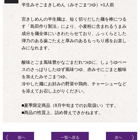
半生みそごまきしめん（みそごまつゆ）×1人前
宮きしめんの半生麺は、短く切りだした麺を棒につる
す「島田作り製法」により、小麦粉に含まれるうまみ
成分を麺全体にいきわたらせており、ふっくらとした
弾力のある歯ごたえと厚みのあるもっちり感をお楽し
みになれます。
酸味とごま風味豊かなごまだれつゆに、しょうゆベー
スのさっぱりしたゆず風味つゆ、赤みそにごまと酸味
を加えたみそごまつゆ。
冷やした麺にお好みの野菜や鶏肉、チャーシューなど
を添えてお召し上がりください。
■夏季限定商品（8月中旬までのお取扱い）です。
■商品の性質上、詰め替えできかねます。
前へ
一覧へ戻る
次へ