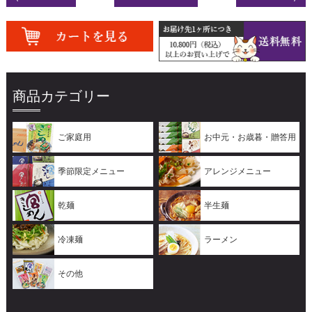
商品カテゴリー
ご家庭用
お中元・お歳暮・贈答用
季節限定メニュー
アレンジメニュー
乾麺
半生麺
冷凍麺
ラーメン
その他